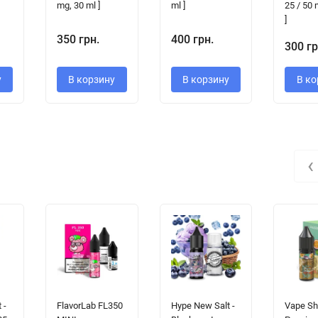
mg, 30 ml ]
ml ]
25 / 50 
]
350 грн.
400 грн.
300 гр
у
В корзину
В корзину
В ко
‹
 -
FlavorLab FL350
Hype New Salt -
Vape Sho