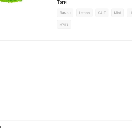
Тэги
Лимон
Lemon
SALT
Mint
H
м'ята
а