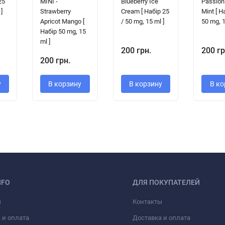
25
MINI -
Blueberry Ice
Passion 
]
Strawberry
Cream [ Набір 25
Mint [ Н
Apricot Mango [
/ 50 mg, 15 ml ]
50 mg, 1
Набір 50 mg, 15
ml ]
200 грн.
200 гр
200 грн.
у
В корзину
В корзину
В ко
NFO
ДЛЯ ПОКУПАТЕЛЕЙ
ы
Контакты
 и оплата
Доставка и оплата