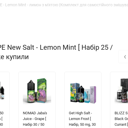
 - Lemon Mint - лимон з м'ятою (Комплект для самостійного змішув
New Salt - Lemon Mint [ Набір 25 /
‹
кже купили
50
NOMAD Jaba's
Get High Salt -
BLIZZ Sa
 [
Juice - Grape [
Lemon Frost [
Black G
30
Набір 30 / 50
Набір, 50 mg, 30
Currant 