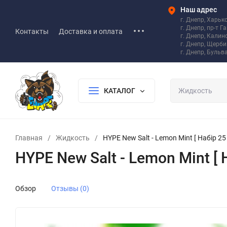
Наш адрес
г. Днепр, Харьк
г. Днепр, пр-т Г
Контакты
Доставка и оплата
г. Днепр, Калин
г. Днепр, Щерб
г. Днепр, Бульв
КАТАЛОГ
Главная
/
Жидкость
/
HYPE New Salt - Lemon Mint [ Набір 25 
HYPE New Salt - Lemon Mint [ Н
Обзор
Отзывы (0)