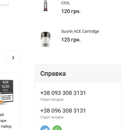
COIL
ання)
120 грн.
Suorin ACE Cartridge
125 грн.
›
Справка
+38 093 308 3131
Отдел продаж
+38 096 308 3131
lt -
FlavorLab Ripe -
Wick&Wire v2
Ge
Отдел продаж
rape
Mango Grape [
Salt - Bugaboo [
Bl
[ Набор
Набір 25 / 50
Набір 25 / 50
На