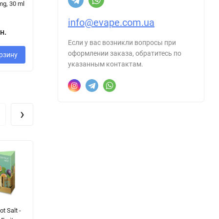
mg, 30 ml
mg, 30 ml ]
mg, 30 ml ]
ml
info@evape.com.ua
350 грн.
280 грн.
4
н.
Если у вас возникли вопросы при
оформлении заказа, обратитесь по
рзину
В корзину
В корзину
указанным контактам.
›
t Salt -
Hype Salt -
Hype Salt -
Va