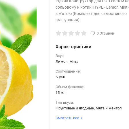
Рідина конструктор для POD-систем н
сольовому нікотині HYPE - Lemon Mint 
з м'ятою (Комплект для самостійного
змішування)
0 Отзывов
Характеристики
Вкус:
Лимон, Мята
Соотношение:
50/50
Обьем флакона:
15 мл
Тип вкуса:
Фруктовые и ягодные, Мята и ментол
Смотреть все