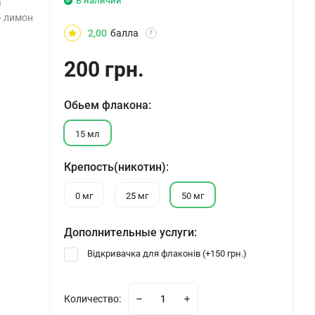
В наличии
а
- лимон
2,00
балла
?
200 грн.
Обьем флакона:
15 мл
Крепость(никотин):
0 мг
25 мг
50 мг
Дополнительные услуги:
Відкривачка для флаконів (+
150 грн.
)
Количество: