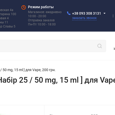
Режим работы
овская 4а
Магазинов: ежедневно
+38 093 308 3131
агарина 100
10:00 - 20:00
заказать звонок
овая 4
Отправка заказов
ины 11
Пн-Пт 10:00 - 18:00
ар Славы 5
/ 50 mg, 15 ml ] для Vape, 200 грн.
абір 25 / 50 mg, 15 ml ] для Vape