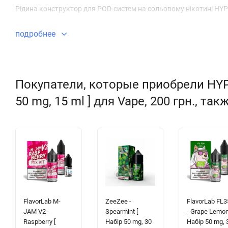
Рідина конструктор для POD-систем на сольовому нікотині HYPE
подробнее
Покупатели, которые приобрели HYPE 
50 mg, 15 ml ] для Vape, 200 грн., та
FlavorLab M-
ZeeZee -
FlavorLab FL3
JAM V2 -
Spearmint [
- Grape Lemon
Raspberry [
Набір 50 mg, 30
Набір 50 mg, 