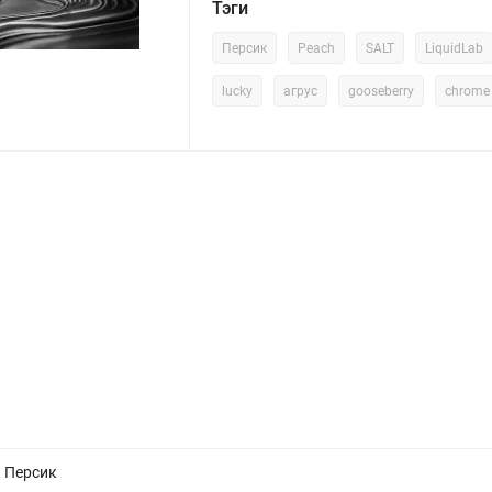
Тэги
Персик
Peach
SALT
LiquidLab
lucky
агрус
gooseberry
chrome
 Персик