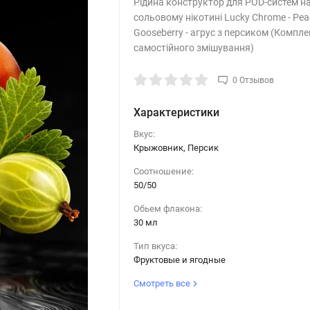
Рідина конструктор для POD-систем н
сольовому нікотині Lucky Chrome - Pea
Gooseberry - агрус з персиком (Компле
самостійного змішування)
0 Отзывов
Характеристики
Вкус:
Крыжовник, Персик
Соотношение:
50/50
Обьем флакона:
30 мл
Тип вкуса:
Фруктовые и ягодные
Смотреть все