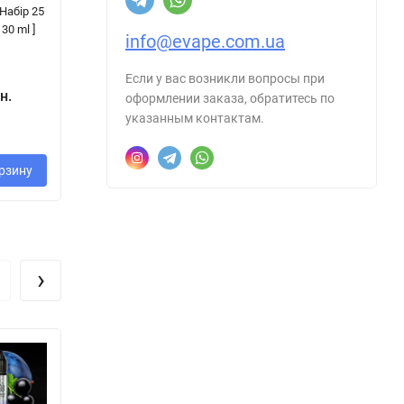
 Набір 25
Lemonade [
Lemonade [
Co
 30 ml ]
Набір 50 mg, 30
Набір 0 / 3 mg,
На
info@evape.com.ua
ml ]
60 ml ]
ml
Если у вас возникли вопросы при
н.
оформлении заказа, обратитесь по
340 грн.
270 грн.
3
указанным контактам.
рзину
В корзину
В корзину
›