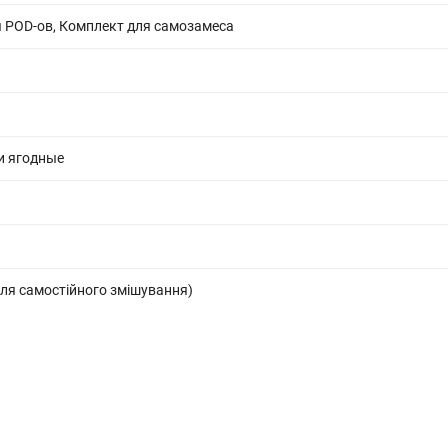
 POD-ов, Комплект для самозамеса
и ягодные
ля самостійного змішування)