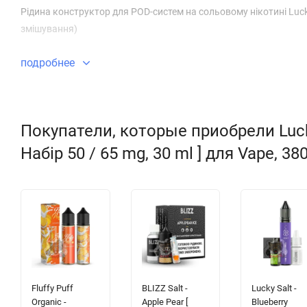
Рідина конструктор для POD-систем на сольовому нікотині Luck
змішування)
подробнее
Покупатели, которые приобрели Lucky
Набір 50 / 65 mg, 30 ml ] для Vape, 38
Fluffy Puff
BLIZZ Salt -
Lucky Salt -
Organic -
Apple Pear [
Blueberry