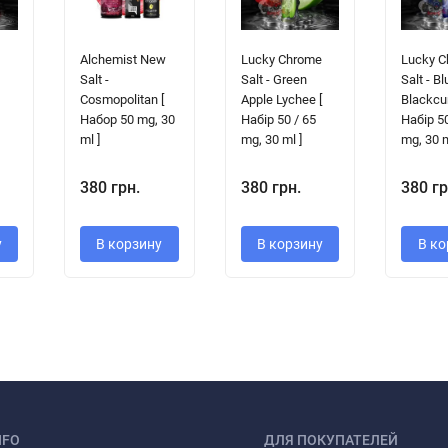
e
Alchemist New
Lucky Chrome
Lucky 
Salt -
Salt - Green
Salt - B
Cosmopolitan [
Apple Lychee [
Blackcur
Набор 50 mg, 30
Набір 50 / 65
Набір 50
ml ]
mg, 30 ml ]
mg, 30 m
380 грн.
380 грн.
380 гр
у
В корзину
В корзину
В ко
NFO
ДЛЯ ПОКУПАТЕЛЕЙ