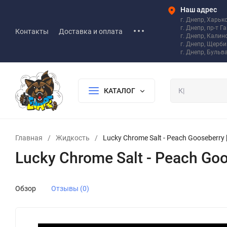
Наш адрес
г. Днепр, Харьк
г. Днепр, пр-т Г
Контакты
Доставка и оплата
г. Днепр, Калин
г. Днепр, Щерб
г. Днепр, Бульв
КАТАЛОГ
Главная
/
Жидкость
/
Lucky Chrome Salt - Peach Gooseberry [
Lucky Chrome Salt - Peach Goos
Обзор
Отзывы (0)