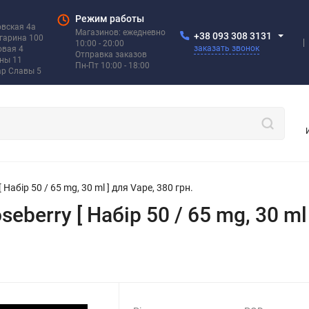
Режим работы
овская 4а
Магазинов: ежедневно
+38 093 308 3131
агарина 100
10:00 - 20:00
заказать звонок
овая 4
Отправка заказов
ины 11
Пн-Пт 10:00 - 18:00
ар Славы 5
 Набір 50 / 65 mg, 30 ml ] для Vape, 380 грн.
eberry [ Набір 50 / 65 mg, 30 ml 