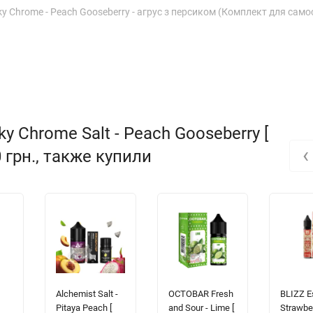
y Chrome - Peach Gooseberry - агрус з персиком (Комплект для само
 Chrome Salt - Peach Gooseberry [
‹
0 грн., также купили
Alchemist Salt -
OCTOBAR Fresh
BLIZZ E
Pitaya Peach [
and Sour - Lime [
Strawbe