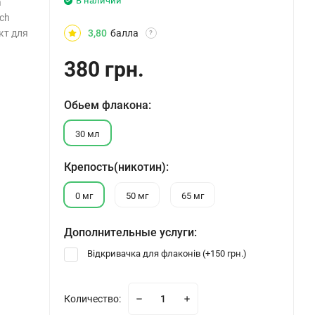
В наличии
а
ch
кт для
3,80
балла
?
380 грн.
Обьем флакона:
30 мл
Крепость(никотин):
0 мг
50 мг
65 мг
Дополнительные услуги:
Відкривачка для флаконів (+
150 грн.
)
Количество: