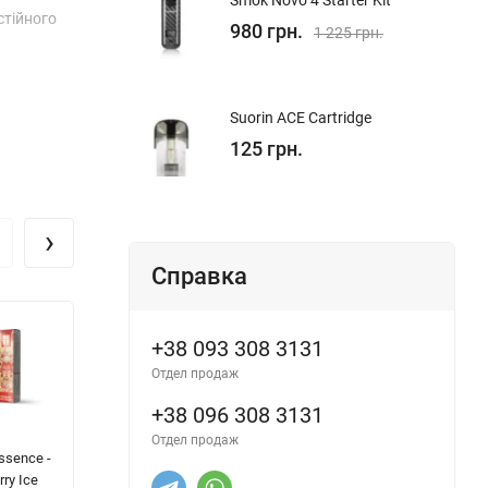
Smok Novo 4 Starter Kit
стійного
980 грн.
1 225 грн.
Suorin ACE Cartridge
125 грн.
›
Справка
+38 093 308 3131
Отдел продаж
+38 096 308 3131
Отдел продаж
ssence -
WES Ai -
FUCKED Mix
A
rry Ice
Watermelon
Organic -
Sa