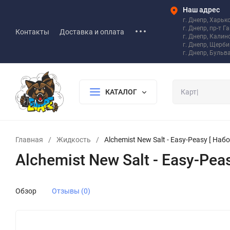
Наш адрес
г. Днепр, Харьк
г. Днепр, пр-т Г
Контакты
Доставка и оплата
г. Днепр, Калин
г. Днепр, Щерб
г. Днепр, Бульв
КАТАЛОГ
Главная
/
Жидкость
/
Alchemist New Salt - Easy-Peasy [ Набо
Alchemist New Salt - Easy-Peas
Обзор
Отзывы (0)