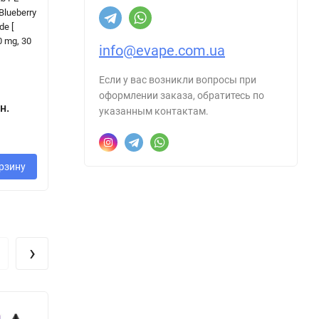
Blueberry
Ripe Cherry [
Organic - Alaska
Ra
e [
Набір 50 mg, 30
[ Набір 0 / 3 mg,
Ap
0 mg, 30
ml ]
60 ml ]
На
info@evape.com.ua
ml
Если у вас возникли вопросы при
3
оформлении заказа, обратитесь по
50
350 грн.
270 грн.
н.
указанным контактам.
-
рзину
В корзину
В корзину
›