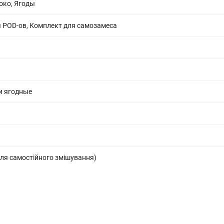
око, Ягоды
 POD-ов, Комплект для самозамеса
и ягодные
ля самостійного змішування)