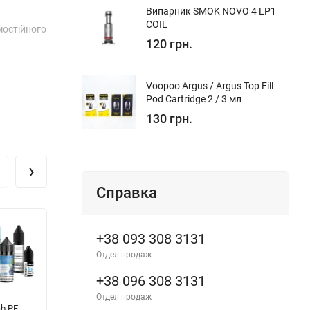
Випарник SMOK NOVO 4 LP1
COIL
мостійного
120 грн.
Voopoo Argus / Argus Top Fill
Pod Cartridge 2 / 3 мл
130 грн.
›
Справка
+38 093 308 3131
Отдел продаж
+38 096 308 3131
Отдел продаж
ab PE
FlavorLab Triple -
Troublemaker
Fl