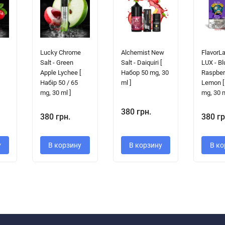
e
Lucky Chrome
Alchemist New
FlavorL
Salt - Green
Salt - Daiquiri [
LUX - Bl
Apple Lychee [
Набор 50 mg, 30
Raspber
Набір 50 / 65
ml ]
Lemon [
mg, 30 ml ]
mg, 30 m
380 грн.
380 грн.
380 гр
у
В корзину
В корзину
В ко