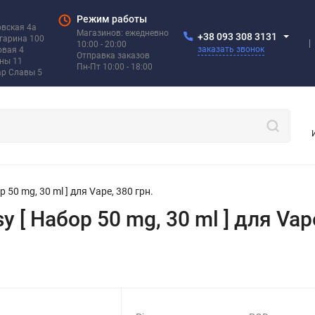
Режим работы
овская 4а
Магазинов: ежедневно
+38 093 308 3131
агарина 100
10:00 - 20:00
заказать звонок
овая 4
Отправка заказов
ины 11
Пн-Пт 10:00 - 18:00
ар Славы 5
р 50 mg, 30 ml ] для Vape, 380 грн.
y [ Набор 50 mg, 30 ml ] для Vap