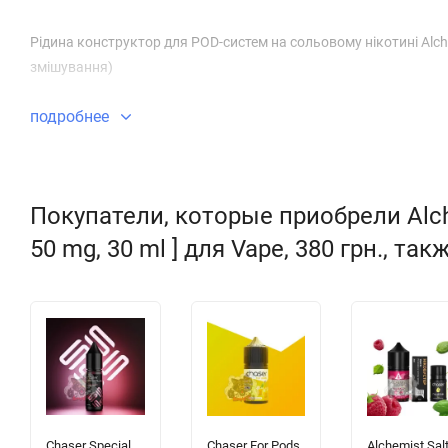
Рідина конструктор для POD-систем на сольовому нікотині Alche
змішування)
подробнее
Покупатели, которые приобрели Alche
50 mg, 30 ml ] для Vape, 380 грн., та
Chaser Special
Chaser For Pods
Alchemist Salt