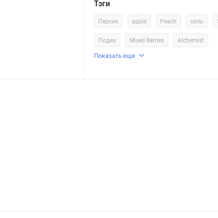
Тэги
Персик
apple
Peach
соль
Подик
Mixed Berries
Alchemist
Показать еще