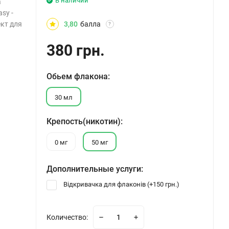
В наличии
а
sy -
ект для
3,80
балла
?
380 грн.
Обьем флакона:
30 мл
Крепость(никотин):
0 мг
50 мг
Дополнительные услуги:
Відкривачка для флаконів (+
150 грн.
)
Количество: