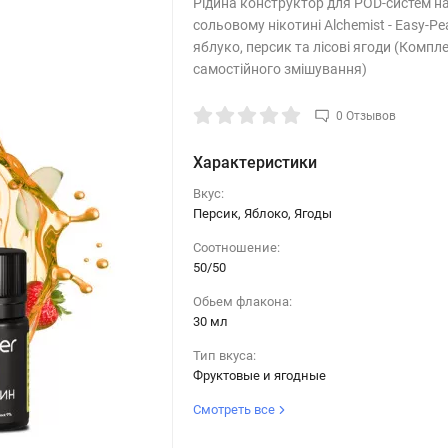
Рідина конструктор для POD-систем н
сольовому нікотині Alchemist - Easy-Pea
яблуко, персик та лісові ягоди (Компл
самостійного змішування)
0 Отзывов
Характеристики
Вкус:
Персик, Яблоко, Ягоды
Соотношение:
50/50
Обьем флакона:
30 мл
Тип вкуса:
Фруктовые и ягодные
Смотреть все