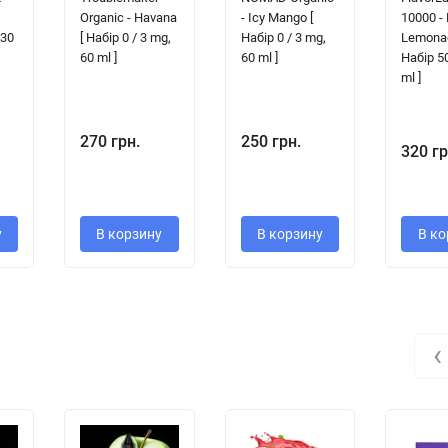
Organic - Havana
- Icy Mango [
10000 - 
 30
[ Набір 0 / 3 mg,
Набір 0 / 3 mg,
Lemonad
60 ml ]
60 ml ]
Набір 5
ml ]
270 грн.
250 грн.
320 гр
у
В корзину
В корзину
В ко
‹