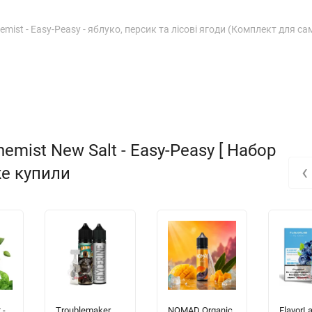
mist - Easy-Peasy - яблуко, персик та лісові ягоди (Комплект для са
mist New Salt - Easy-Peasy [ Набор
‹
кже купили
 -
Troublemaker
NOMAD Organic
FlavorL