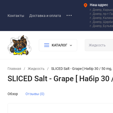
Наш адрес
г. Днепр, Харьк
г. Днепр, пр-т Г
Контакты
Доставка и оплата
г. Днепр, Калин
г. Днепр, Щерб
г. Днепр, Бульв
КАТАЛОГ
Главная
/
Жидкость
/
SLICED Salt - Grape [ Набір 30 / 50 mg,
SLICED Salt - Grape [ Набір 30 
Обзор
Отзывы (0)