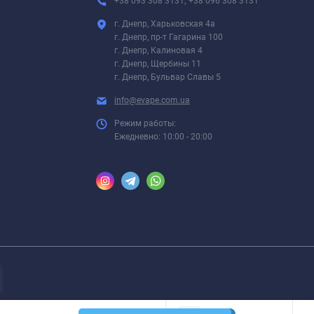
+38 093 308 3131; +38 096 308 3131
г. Днепр, Харьковская 4а
г. Днепр, пр-т Гагарина 100
г. Днепр, Калиновая 4
г. Днепр, Щербины 11
г. Днепр, Бульвар Славы 5
info@evape.com.ua
Режим работы:
Ежедневно: 10:00 - 20:00