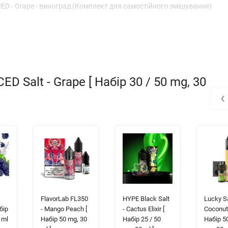
ED - Grape - виноград (Комплект для самостійного змішування)
 Salt - Grape [ Набір 30 / 50 mg, 30
‹
FlavorLab FL350
HYPE Black Salt
Lucky Sa
бір
- Mango Peach [
- Cactus Elixir [
Coconut
 ml
Набір 50 mg, 30
Набір 25 / 50
Набір 50