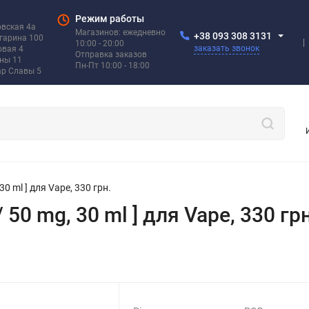
Режим работы
овская 4а
Магазинов: ежедневно
+38 093 308 3131
агарина 100
10:00 - 20:00
заказать звонок
овая 4
Отправка заказов
ины 11
Пн-Пт 10:00 - 18:00
ар Славы 5
 30 ml ] для Vape, 330 грн.
/ 50 mg, 30 ml ] для Vape, 330 грн