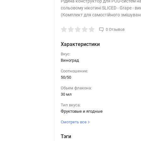
Рідина конструктор для POD-систем н
сольовому нікотині SLICED - Grape - в
(Комплект для самостійного змішуван
0 Отзывов
Характеристики
Вкус:
Виноград
Соотношение:
50/50
Обьем флакона:
30 мл
Тип вкуса:
Фруктовые и ягодные
Смотреть все
Тэги