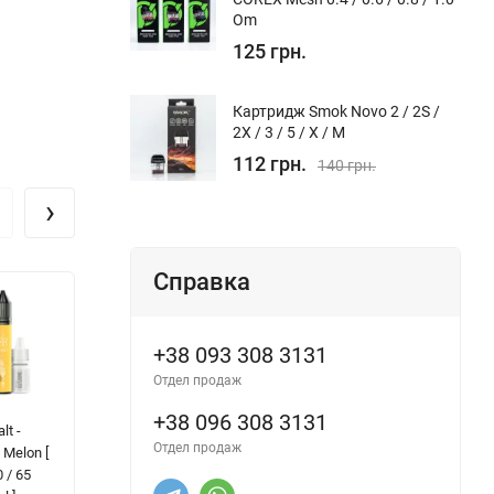
Om
125 грн.
Картридж Smok Novo 2 / 2S /
2X / 3 / 5 / Х / M
112 грн.
140 грн.
›
Справка
+38 093 308 3131
Отдел продаж
+38 096 308 3131
lt -
Vape Shot Salt -
ELFLIQ -
N
Отдел продаж
 Melon [
Berries [ Набір
Spearmint [
Sa
 / 65
25 / 50 mg, 15 ml
Набір 50 mg, 30
На