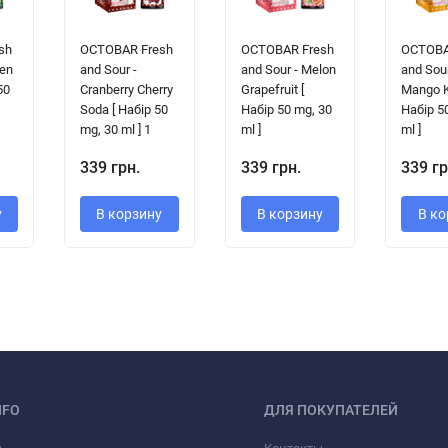
sh
OCTOBAR Fresh
OCTOBAR Fresh
OCTOBA
een
and Sour -
and Sour - Melon
and Sour
50
Cranberry Cherry
Grapefruit [
Mango K
Soda [ Набір 50
Набір 50 mg, 30
Набір 5
mg, 30 ml ] 1
ml ]
ml ]
339 грн.
339 грн.
339 гр
у
В корзину
В корзину
В ко
NFO
ДЛЯ ПОКУПАТЕЛЕЙ