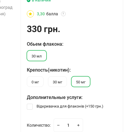
В наличии
а
иноград
ня)
3,30
балла
?
330 грн.
Обьем флакона:
30 мл
Крепость(никотин):
0 мг
30 мг
50 мг
Дополнительные услуги:
Відкривачка для флаконів (+
150 грн.
)
Количество: