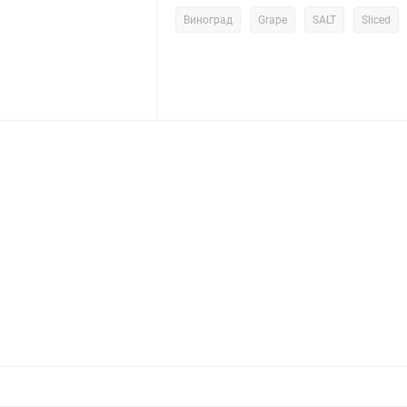
Виноград
Grape
SALT
Sliced