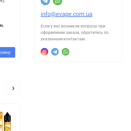
l ]
]
ml ]
mg
info@evape.com.ua
160 грн.
200 грн.
н.
400 грн.
3
Если у вас возникли вопросы при
- 20%
оформлении заказа, обратитесь по
40 грн.
указанным контактам.
рзину
В корзину
В корзину
›