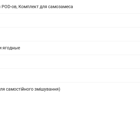
 POD-ов, Комплект для самозамеса
и ягодные
ля самостійного змішування)