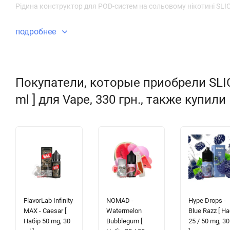
Рідина конструктор для POD-систем на сольовому нікотині SLIC
подробнее
Покупатели, которые приобрели SLICED
ml ] для Vape, 330 грн., также купили
FlavorLab Infinity
NOMAD -
Hype Drops -
MAX - Caesar [
Watermelon
Blue Razz [ На
Набір 50 mg, 30
Bubblegum [
25 / 50 mg, 30