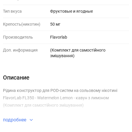
Тип вкуса
Фруктовые и ягодные
Крепость(никотин)
50 мг
Производитель
Flavorlab
Доп. информация
(Комплект для самостійного
змішування)
Описание
Рідина конструктор для POD-систем на сольовому нікотині
FlavorLab FL350 - Watermelon Lemon - кавун з лимоном
(Комплект для самостійного змішування)
подробнее