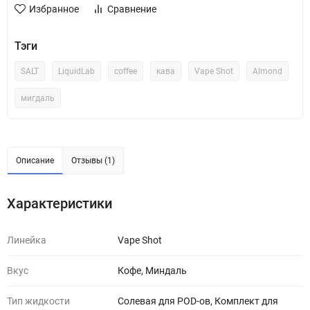
Избранное
Сравнение
Тэги
SALT
LiquidLab
coffee
кава
Vape Shot
Almond
мигдаль
Описание
Отзывы (1)
Характеристики
Линейка
Vape Shot
Вкус
Кофе, Миндаль
Тип жидкости
Солевая для POD-ов, Комплект для