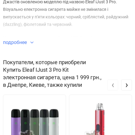
Джастів оновленою моделлю під назвою Eleaf iJust 3 Pro.
Візуально електронна сигарета майже не змінилася і
випускається у п'яти кольорах: чорний, сріблястий, райдужний
(dazzling), фіолетовий та червоний.
Новинка отримала сучасний порт USB Type-C для швидшої
подробнее
зарядки вже звичного акумулятора ємністю 3000 mAh.
Покупатели, которые приобрели
Купить Eleaf IJust 3 Pro Kit
Eleaf iJust 3 Pro оснащений індикатором рівня заряду батареї,
электронная сигарета, цена 1 999 грн.,
який вбудований у підсвічування кнопки активації. Як показано
‹
›
в Днепре, Киеве, также купили
на фото нижче, залежно від витрати акумулятора колір кнопки
буде змінюватися.
У Ijust 3 Pro встановлено новітню плату з сучасними захистами:
від перезаряду, від перерозряду, від перепадів напруги, від