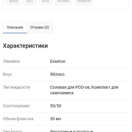
apple
SALT
blizz
яблуко
essence
Описание
Отзывы (0)
Характеристики
Линейка
Essence
Вкус
Яблоко
Тип жидкости
Солевая для POD-ов, Комплект для
самозамеса
Соотношение
50/50
Обьем флакона
30 мл
Тип вкуса
Фруктовые и ягодные