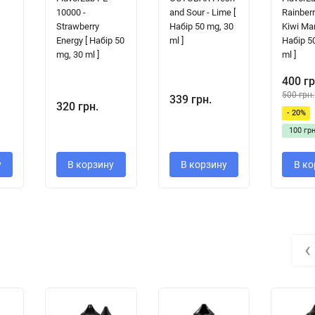
10000 -
and Sour - Lime [
Rainberr
Strawberry
Набір 50 mg, 30
Kiwi Ma
Energy [ Набір 50
ml ]
Набір 5
mg, 30 ml ]
ml ]
400 гр
500 грн.
339 грн.
320 грн.
- 20%
100 грн
у
В корзину
В корзину
В ко
‹