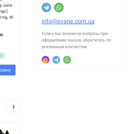
y Juice -
Salt -
Green Tea
Ap
ngo [
Pomegranate
Lemonade [
/ 
0 mg, 30
Cherry [ Набір 50
Набір 50 / 65
info@evape.com.ua
/ 65 mg, 30 ml ]
mg, 30 ml ]
Если у вас возникли вопросы при
н.
2
оформлении заказа, обратитесь по
380 грн.
350 грн.
указанным контактам.
.
рзину
В корзину
В корзину
›