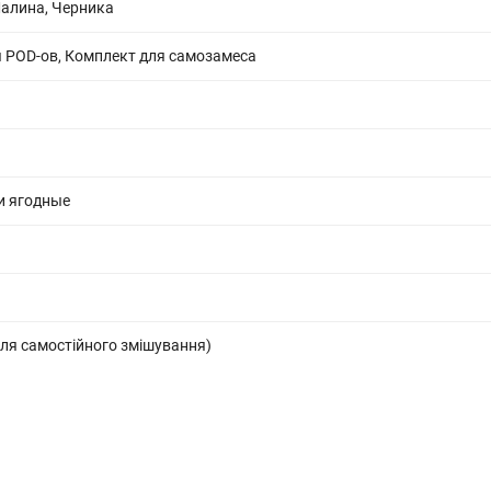
Малина, Черника
 POD-ов, Комплект для самозамеса
и ягодные
ля самостійного змішування)