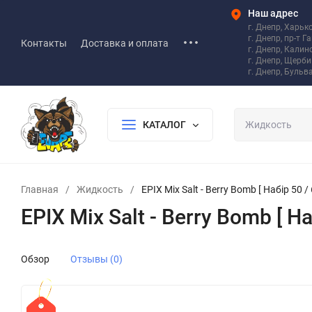
Наш адрес
г. Днепр, Харьк
г. Днепр, пр-т Г
Контакты
Доставка и оплата
г. Днепр, Калин
г. Днепр, Щерб
г. Днепр, Бульв
КАТАЛОГ
Главная
/
Жидкость
/
EPIX Mix Salt - Berry Bomb [ Набір 50 /
EPIX Mix Salt - Berry Bomb [ На
Обзор
Отзывы (0)