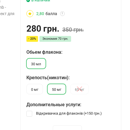
В наличии
а
mb -
лект для
2,80
балла
?
280 грн.
350 грн.
- 20%
Экономия
70 грн.
Обьем флакона:
30 мл
Крепость(никотин):
0 мг
50 мг
65 мг
Дополнительные услуги:
Відкривачка для флаконів (+
150 грн.
)