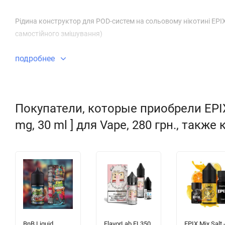
Рідина конструктор для POD-систем на сольовому нікотині EPIX 
самостійного змішування)
подробнее
Покупатели, которые приобрели EPIX M
mg, 30 ml ] для Vape, 280 грн., также
BnB Liquid
FlavorLab FL350
EPIX Mix Salt 