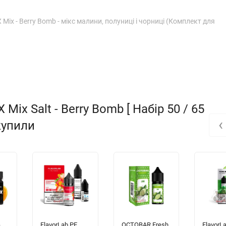
Mix - Berry Bomb - мікс малини, полуниці і чорниці (Комплект для
ix Salt - Berry Bomb [ Набір 50 / 65
‹
 купили
-
FlavorLab PE
OCTOBAR Fresh
FlavorL