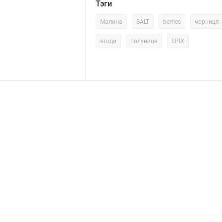
Тэги
Малина
SALT
berries
чорниця
ягоди
полуниця
EPIX