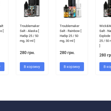
alt
Troublemaker
Troublemaker
Wick&Wi
o [
Salt - Alaska [
Salt - Rainbow [
Salt - N
Набір 25 / 50
Набір 25 / 50
Explode 
mg, 30 ml ]
mg, 30 ml ]
25 / 50 
]
280 грн.
280 грн.
280 гр
у
В корзину
В корзину
В ко