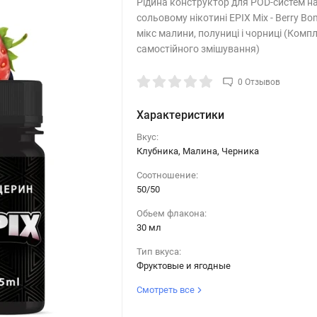
Рідина конструктор для POD-систем н
сольовому нікотині EPIX Mix - Berry Bo
мікс малини, полуниці і чорниці (Комп
самостійного змішування)
0 Отзывов
Характеристики
Вкус:
Клубника, Малина, Черника
Соотношение:
50/50
Обьем флакона:
30 мл
Тип вкуса:
Фруктовые и ягодные
Смотреть все