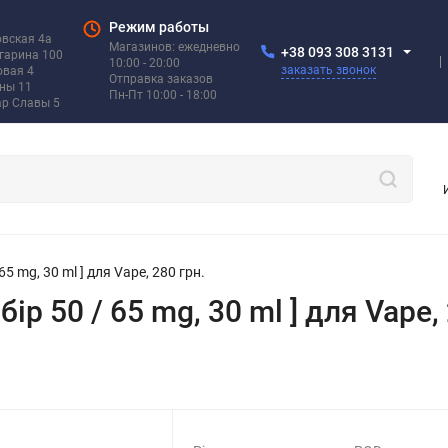
Режим работы
овская 4а
Магазинов: ежедневно
+38 093 308 3131
агарина 100
10:00 - 20:00
заказать звонок
овая 4
Отправка заказов
ины 11
Пн-Пт 10:00 - 18:00
ар Славы 5
 65 mg, 30 ml ] для Vape, 280 грн.
бір 50 / 65 mg, 30 ml ] для Vape,