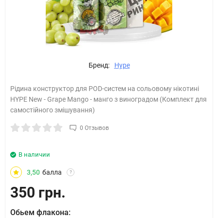
Бренд:
Hype
Рідина конструктор для POD-систем на сольовому нікотині
HYPE New - Grape Mango - манго з виноградом (Комплект для
самостійного змішування)
0 Отзывов
В наличии
3,50
балла
?
350 грн.
Обьем флакона: