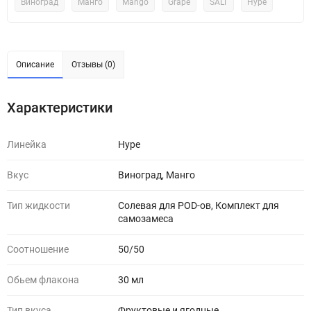
Виноград
Манго
Mango
Grape
SALT
Hype
Описание
Отзывы (0)
Характеристики
Линейка
Hype
Вкус
Виноград, Манго
Тип жидкости
Солевая для POD-ов, Комплект для
самозамеса
Соотношение
50/50
Обьем флакона
30 мл
Тип вкуса
Фруктовые и ягодные