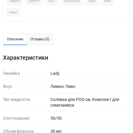
Лимон
Lemon
SALT
FlavorLab
Lady
Beer
пиво
Описание
Отзывы (0)
Характеристики
Линейка
Lady
Вкус
Лимон, Пиво
Тип жидкости
Солевая для POD-ов, Комплект для
самозамеса
Соотношение
50/50
Обьем флакона
30 мл