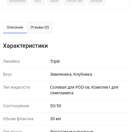
Strawberry
SALT
triple
FlavorLab
суниця
Описание
Отзывы (0)
Характеристики
Линейка
Triple
Вкус
Земляника, Клубника
Тип жидкости
Солевая для POD-ов, Комплект для
самозамеса
Соотношение
50/50
Обьем флакона
30 мл
Тип вкуса
Фруктовые и ягодные