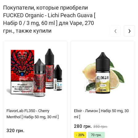
Покупатели, которые приобрели
FUCKED Organic - Lichi Peach Guava [
Набір 0 / 3 mg, 60 ml ] для Vape, 270
‹
›
грн., также купили
FlavorLab FL350 - Cherry
Elixir - Лимон [ Набір 50 mg, 30
Menthol [ Набір 50 mg, 30 ml ]
ml ]
280 грн.
350 грн.
320 грн.
- 20%
70 грн.