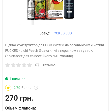
Бренд:
F*CKED LUB
Рідина конструктор для POD-систем на органічному нікотині
FUCKED - Lichi Peach Guava - лічі з персиком та гуавою
(Комплект для самостійного змішування)
0 Отзывов
В наличии
2,70
балла
?
270 грн.
Обьем флакона: