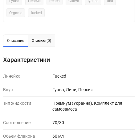
Гуава
Персик
Peach
Guava
lychee
лічі
Organic
fucked
Описание
Отзывы (0)
Характеристики
Линейка
Fucked
Вкус
Гуава, Личи, Персик
Тип жидкости
Премиум (Украина), Комплект для
самозамеса
Соотношение
70/30
Обьем флакона
60 мл