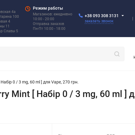
Режим работы
овская 4а
Магазинов: ежедневно
+38 093 308 3131
агарина 100
10:00 - 20:00
заказать звонок
овая 4
Отправка заказов
ины 11
Пн-Пт 10:00 - 18:00
ар Славы 5
Набір 0 / 3 mg, 60 ml ] для Vape, 270 грн.
y Mint [ Набір 0 / 3 mg, 60 ml ] 