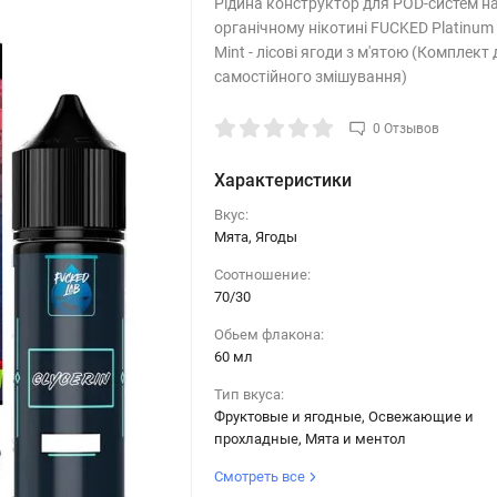
Рідина конструктор для POD-систем н
органічному нікотині FUCKED Platinum -
Mint - лісові ягоди з м'ятою (Комплект
самостійного змішування)
0 Отзывов
Характеристики
Вкус:
Мята, Ягоды
Соотношение:
70/30
Обьем флакона:
60 мл
Тип вкуса:
Фруктовые и ягодные, Освежающие и
прохладные, Мята и ментол
Смотреть все