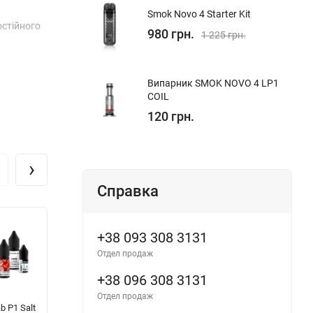
Smok Novo 4 Starter Kit
остійного
980 грн.
1 225 грн.
Випарник SMOK NOVO 4 LP1
COIL
120 грн.
›
Справка
+38 093 308 3131
Отдел продаж
+38 096 308 3131
Отдел продаж
b P1 Salt
FlavorLab FL350
WES Platinum
F