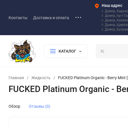
Наш адрес
г. Днепр, Харьк
г. Днепр, пр-т Г
Контакты
Доставка и оплата
г. Днепр, Калин
г. Днепр, Щерб
г. Днепр, Бульв
КАТАЛОГ
Главная
/
Жидкость
/
FUCKED Platinum Organic - Berry Mint [ 
FUCKED Platinum Organic - Berr
Обзор
Отзывы (0)