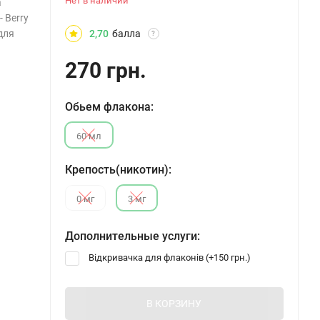
Нет в наличии
а
 Berry
 для
2,70
балла
?
270 грн.
Обьем флакона:
60 мл
Крепость(никотин):
0 мг
3 мг
Дополнительные услуги:
Відкривачка для флаконів (+
150 грн.
)
В КОРЗИНУ