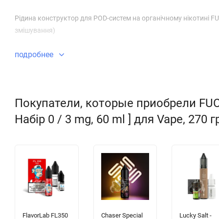
Рідина конструктор для POD-систем на органічному нікотині FUC
змішування)
подробнее
Покупатели, которые приобрели FUCKE
Набір 0 / 3 mg, 60 ml ] для Vape, 270 
FlavorLab FL350
Chaser Special
Lucky Salt -