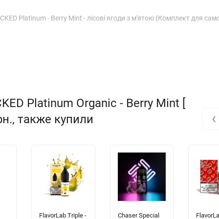
KED Platinum - Berry Mint - лісові ягоди з м'ятою (Комплект для сам
D Platinum Organic - Berry Mint [
‹
грн., также купили
FlavorLab Triple -
Chaser Special
FlavorLa