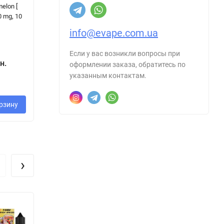
melon [
- Grape Lemon [
Salt - Apple
Pl
0 mg, 10
Набір 50 mg, 30
Peach [ Набір 50
Bu
ml ]
mg, 30 ml ]
На
info@evape.com.ua
mg
Если у вас возникли вопросы при
н.
320 грн.
320 грн.
оформлении заказа, обратитесь по
2
указанным контактам.
рзину
В корзину
В корзину
›