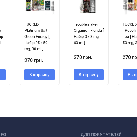
FUCKED
Troublemaker
FUCKED 
p
Platinum Salt -
Organic - Florida [
- Peach 
ір
Green Energy [
Набір 0 / 3 mg,
Tea [ На
 ]
Набір 25 / 50
60 ml ]
50 mg, 3
mg, 30 ml ]
270 грн.
270 гр
270 грн.
у
В корзину
В корзину
В ко
NFO
ДЛЯ ПОКУПАТЕЛЕЙ