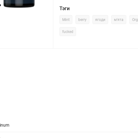
Тэги
Mint
berry
ягоди
м'ята
Org
fucked
tinum