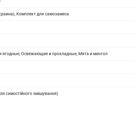
ы
краина), Комплект для самозамеса
и ягодные, Освежающие и прохладные, Мята и ментол
ля самостійного змішування)