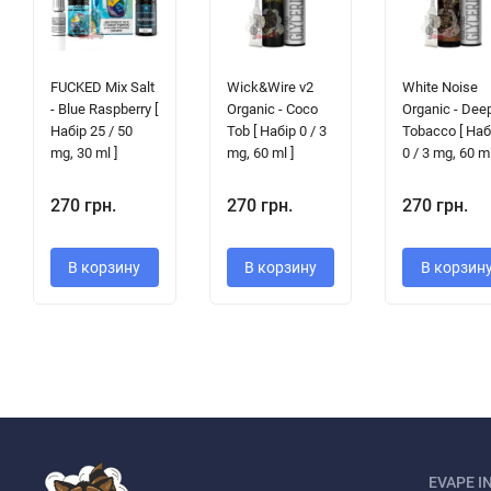
FUCKED Mix Salt
Wick&Wire v2
White Noise
- Blue Raspberry [
Organic - Coco
Organic - Dee
Набір 25 / 50
Tob [ Набір 0 / 3
Tobacco [ Наб
mg, 30 ml ]
mg, 60 ml ]
0 / 3 mg, 60 ml
270 грн.
270 грн.
270 грн.
В корзину
В корзину
В корзин
EVAPE I