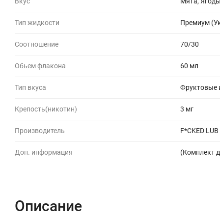
Вкус
Мята, Ягод
Тип жидкости
Премиум (У
Соотношение
70/30
Обьем флакона
60 мл
Тип вкуса
Фруктовые 
Крепость(никотин)
3 мг
Производитель
F*CKED LUB
Доп. информация
(Комплект д
Описание