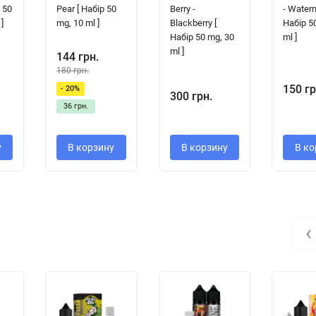
 50
Pear [ Набір 50
Berry -
- Water
]
mg, 10 ml ]
Blackberry [
Набір 5
Набір 50 mg, 30
ml ]
ml ]
144 грн.
180 грн.
150 гр
- 20%
300 грн.
36 грн.
у
В корзину
В корзину
В ко
‹