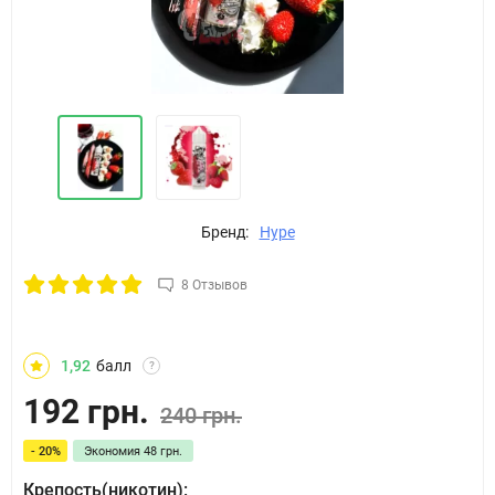
Бренд:
Hype
8 Отзывов
1,92
балл
?
192 грн.
240 грн.
- 20%
Экономия
48 грн.
Крепость(никотин):