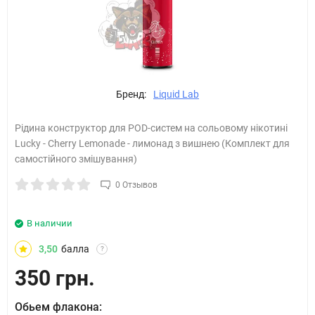
Бренд:
Liquid Lab
Рідина конструктор для POD-систем на сольовому нікотині
Lucky - Cherry Lemonade - лимонад з вишнею (Комплект для
самостійного змішування)
0 Отзывов
В наличии
3,50
балла
?
350 грн.
Обьем флакона: