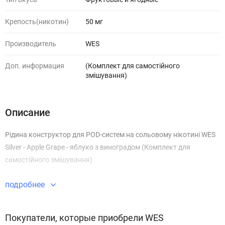
Крепость(никотин)
50 мг
Производитель
WES
Доп. информация
(Комплект для самостійного
змішування)
Описание
Рідина конструктор для POD-систем на сольовому нікотині WES
Silver - Apple Grape - яблуко з виноградом (Комплект для
самостійного змішування)
подробнее
Покупатели, которые приобрели WES