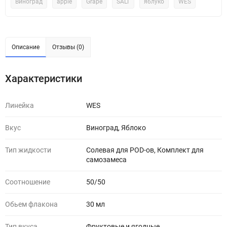
Виноград
apple
Grape
SALT
яблуко
WES
Описание
Отзывы (0)
Характеристики
Линейка
WES
Вкус
Виноград, Яблоко
Тип жидкости
Солевая для POD-ов, Комплект для
самозамеса
Соотношение
50/50
Обьем флакона
30 мл
Тип вкуса
Фруктовые и ягодные