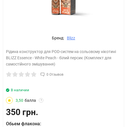
Бренд:
Blizz
Рідина конструктор для POD-систем на сольовому нікотині
BLIZZ Essence - White Peach - білий персик (Комплект для
самостійного змішування)
0 Отзывов
В наличии
3,50
балла
?
350 грн.
Обьем флакона: