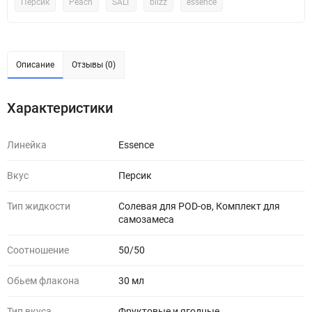
Персик
Peach
SALT
blizz
essence
Описание
Отзывы (0)
Характеристики
Линейка
Essence
Вкус
Персик
Тип жидкости
Солевая для POD-ов, Комплект для
самозамеса
Соотношение
50/50
Обьем флакона
30 мл
Тип вкуса
Фруктовые и ягодные