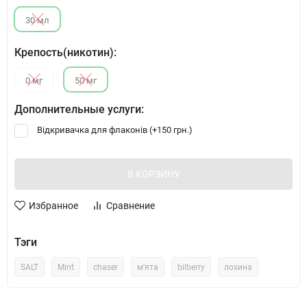
30 мл
Крепость(никотин):
0 мг
50 мг
Дополнительные услуги:
Відкривачка для флаконів (+
150 грн.
)
В КОРЗИНУ
Избранное
Сравнение
Тэги
SALT
Mint
chaser
м'ята
bilberry
лохина