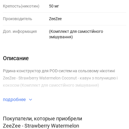
Крепость(никотин)
50 мг
Производитель
ZeeZee
Доп. информация
(Комплект для самостійного
змішування)
Описание
Рідина-конструктор для POD-систем на сольовому нікотині
ZeeZee - Strawberry Watermelon Coconut - кавун з полуницею і
кокосом (Комплект для самостійного змішування)
подробнее
Покупатели, которые приобрели
ZeeZee - Strawberry Watermelon