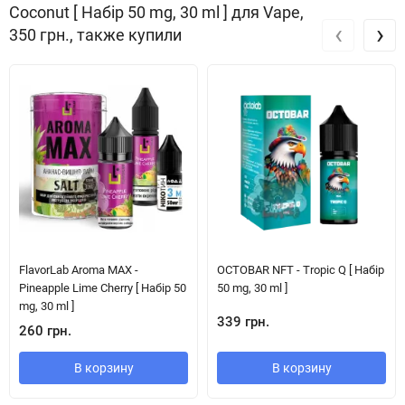
Coconut [ Набір 50 mg, 30 ml ] для Vape,
‹
›
350 грн., также купили
FlavorLab Aroma MAX -
OCTOBAR NFT - Tropic Q [ Набір
Pineapple Lime Cherry [ Набір 50
50 mg, 30 ml ]
mg, 30 ml ]
339 грн.
260 грн.
В корзину
В корзину