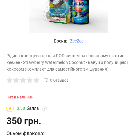
Бренд:
ZeeZee
Рідина-конструктор для POD-систем на сольовому нікотині
ZeeZee - Strawberry Watermelon Coconut - кавун з полуницею і
кокосом (Комплект для самостійного змішування)
0 Отзывов
Нет в наличии
3,50
балла
?
350 грн.
Обьем флакона: