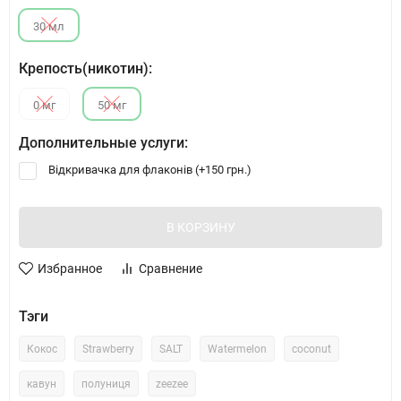
30 мл
Крепость(никотин):
0 мг
50 мг
Дополнительные услуги:
Відкривачка для флаконів (+
150 грн.
)
В КОРЗИНУ
Избранное
Сравнение
Тэги
Кокос
Strawberry
SALT
Watermelon
coconut
кавун
полуниця
zeezee