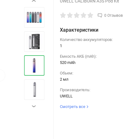
UWELL CALIBURN A3S Pod Kit
‹
0 Отзывов
Характеристики
Количество аккумуляторов:
1
Емкость АКБ (mAh):
520 mAh
›
Обьем:
2 мл
Производитель:
UWELL
Смотреть все
›