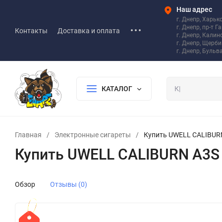
Наш адрес
г. Днепр, Харьк
г. Днепр, пр-т Г
Контакты
Доставка и оплата
г. Днепр, Калин
г. Днепр, Щерб
г. Днепр, Бульв
КАТАЛОГ
Главная
/
Электронные сигареты
/
Купить UWELL CALIBURN 
Купить UWELL CALIBURN A3S Po
Обзор
Отзывы (0)