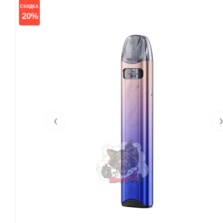
СКИДКА
20%
‹