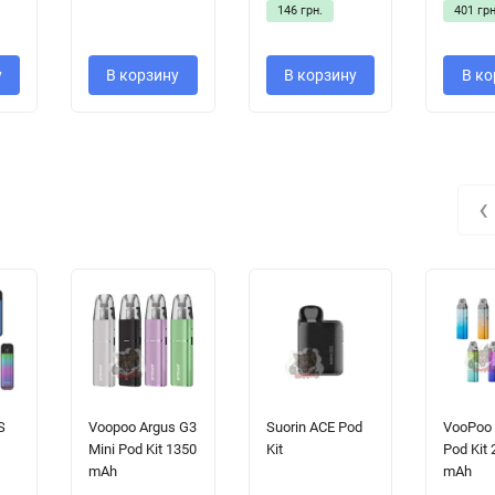
146 грн.
401 грн
у
В корзину
В корзину
В ко
‹
S
Voopoo Argus G3
Suorin ACE Pod
VooPoo 
Mini Pod Kit 1350
Kit
Pod Kit
mAh
mAh