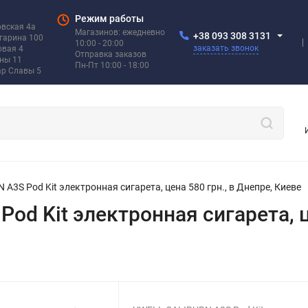
Режим работы
овская 4а
Магазинов: ежедневно
+38 093 308 3131
агарина 100
10:00 - 20:00
заказать звонок
овая 4
Отправка заказов
ины 11
Пн-Пт 10:00 - 18:00
ар Славы 5
A3S Pod Kit электронная сигарета, цена 580 грн., в Днепре, Киеве
d Kit электронная сигарета, це