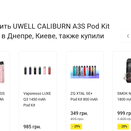
ить UWELL CALIBURN A3S Pod Kit
‹
, в Днепре, Киеве, также купили
а! Его стильный дизайн, компактные размеры и невероятная
ROS
Vaporesso LUXE
ZQ XTAL SE+
SMOK N
едставлены
2 картриджа
с оптимальным сопротивлением, гарантир
mAh
Q3 1450 mAh
Pod Kit 800 mAh
1800 m
Pod Kit
ий бесперебойную работу в течение всего дня, а также быструю з
349 грн.
999 гр
о простым и удобным. Благодаря
Caliburn A3 S
вы сможете пережив
495 грн.
1 400 гр
 информацией и закажите свой
Caliburn A3 S
уже сегодня!
985 грн.
- 29%
- 28%