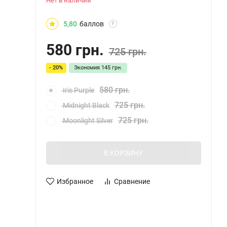
Нет в наличии
5,80
баллов
?
580 грн.
725 грн.
- 20%
Экономия
145 грн.
580 грн.
Iris Purple
725 грн.
Midnight Black
725 грн.
Moonlight Silver
В КОРЗИНУ
Избранное
Сравнение